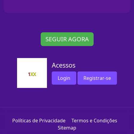
SEGUIR AGORA
Acessos
Login
Registrar-se
Políticas de Privacidade
Termos e Condições
Sitemap