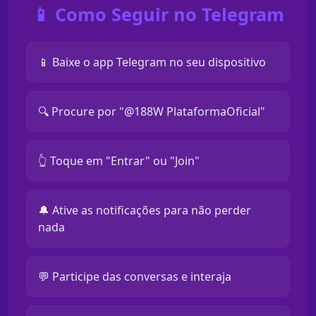
📱 Como Seguir no Telegram
📱 Baixe o app Telegram no seu dispositivo
🔍 Procure por "@188W PlataformaOficial"
👆 Toque em "Entrar" ou "Join"
🔔 Ative as notificações para não perder
nada
💬 Participe das conversas e interaja