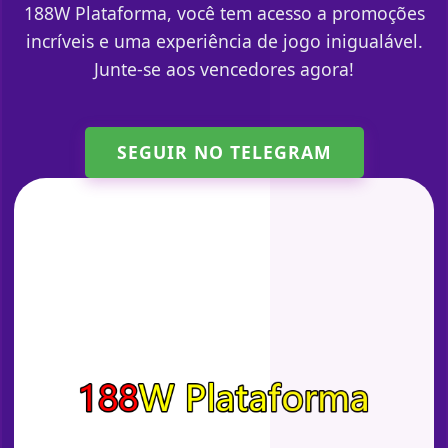
188W Plataforma, você tem acesso a promoções
incríveis e uma experiência de jogo inigualável.
Junte-se aos vencedores agora!
SEGUIR NO TELEGRAM