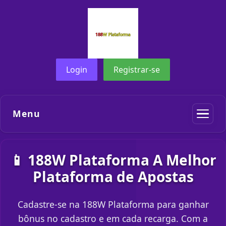
Login
Registrar-se
Menu
📱 188W Plataforma A Melhor
Plataforma de Apostas
Cadastre-se na 188W Plataforma para ganhar
bônus no cadastro e em cada recarga. Com a