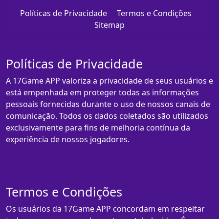
Políticas de Privacidade
Termos e Condições
Sitemap
Políticas de Privacidade
A 17Game APP valoriza a privacidade de seus usuários e
está empenhada em proteger todas as informações
pessoais fornecidas durante o uso de nossos canais de
comunicação. Todos os dados coletados são utilizados
exclusivamente para fins de melhoria contínua da
experiência de nossos jogadores.
Termos e Condições
Os usuários da 17Game APP concordam em respeitar