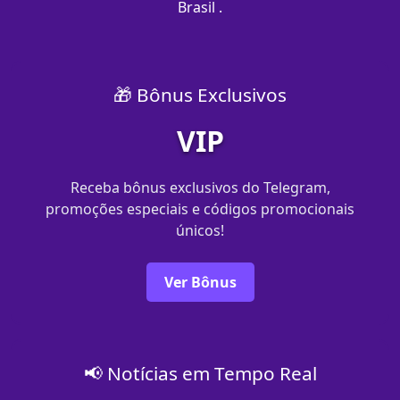
Brasil .
🎁 Bônus Exclusivos
VIP
Receba bônus exclusivos do Telegram,
promoções especiais e códigos promocionais
únicos!
Ver Bônus
📢 Notícias em Tempo Real