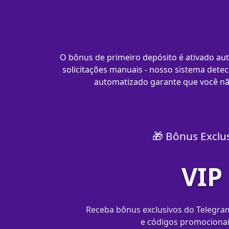
O bônus de primeiro depósito é ativado a
solicitações manuais - nosso sistema dete
automatizado garante que você nã
🎁 Bônus Exclu
VIP
Receba bônus exclusivos do Telegra
e códigos promocionai