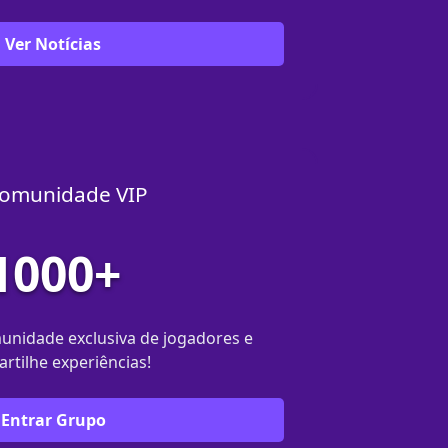
Ver Notícias
Comunidade VIP
1000+
unidade exclusiva de jogadores e
rtilhe experiências!
Entrar Grupo