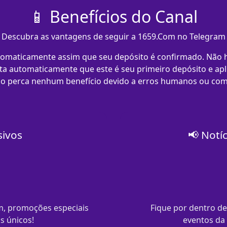
📱 Benefícios do Canal
Descubra as vantagens de seguir a 1659.Com no Telegram
utomaticamente assim que seu depósito é confirmado. Não 
cta automaticamente que este é seu primeiro depósito e ap
o perca nenhum benefício devido a erros humanos ou comp
sivos
📢 Notí
m, promoções especiais
Fique por dentro d
s únicos!
eventos da