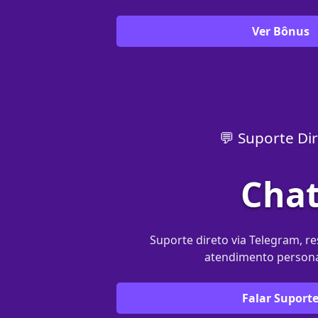
Ver Bônus
💬 Suporte Di
Cha
Suporte direto via Telegram, r
atendimento persona
Falar Suport