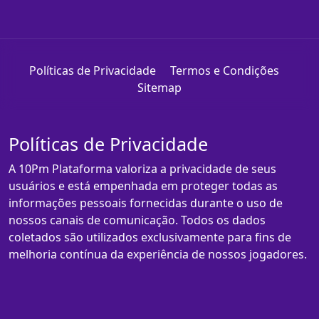
Políticas de Privacidade
Termos e Condições
Sitemap
Políticas de Privacidade
A 10Pm Plataforma valoriza a privacidade de seus
usuários e está empenhada em proteger todas as
informações pessoais fornecidas durante o uso de
nossos canais de comunicação. Todos os dados
coletados são utilizados exclusivamente para fins de
melhoria contínua da experiência de nossos jogadores.