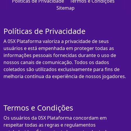
Políticas de Privacidade
Termos e Condições
Sitemap
Políticas de Privacidade
A 05X Plataforma valoriza a privacidade de seus
usuários e está empenhada em proteger todas as
informações pessoais fornecidas durante o uso de
nossos canais de comunicação. Todos os dados
coletados são utilizados exclusivamente para fins de
melhoria contínua da experiência de nossos jogadores.
Termos e Condições
Os usuários da 05X Plataforma concordam em
respeitar todas as regras e regulamentos