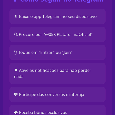
📱 Baixe o app Telegram no seu dispositivo
🔍 Procure por "@05X PlataformaOficial"
👆 Toque em "Entrar" ou "Join"
🔔 Ative as notificações para não perder
nada
💬 Participe das conversas e interaja
🎁 Receba bônus exclusivos