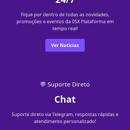
Fique por dentro de todas as novidades,
promoções e eventos da 05X Plataforma em
tempo real!
Ver Notícias
💬 Suporte Direto
Chat
Suporte direto via Telegram, respostas rápidas e
atendimento personalizado!