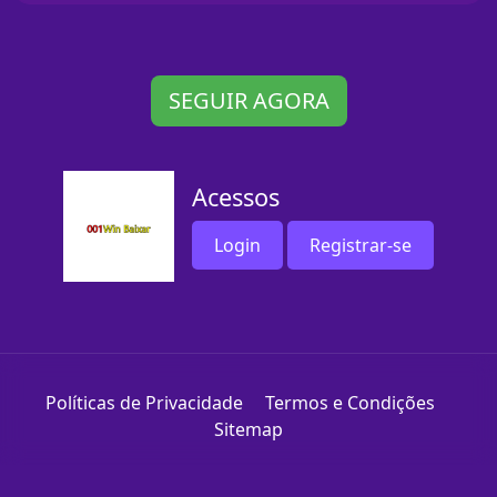
SEGUIR AGORA
Acessos
Login
Registrar-se
Políticas de Privacidade
Termos e Condições
Sitemap