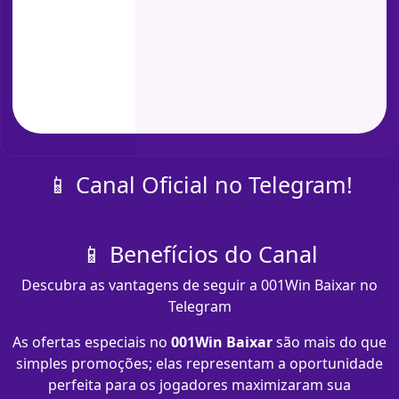
📱 Canal Oficial no Telegram!
📱 Benefícios do Canal
Descubra as vantagens de seguir a 001Win Baixar no
Telegram
As ofertas especiais no
001Win Baixar
são mais do que
simples promoções; elas representam a oportunidade
perfeita para os jogadores maximizaram sua