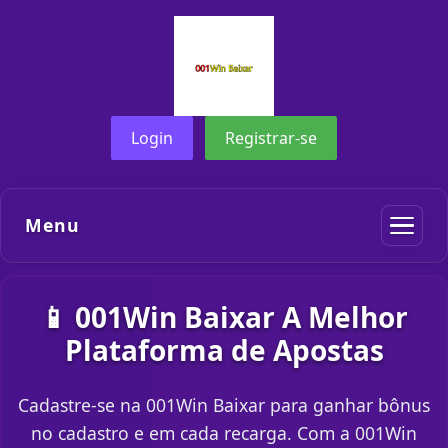
Login
Registrar-se
Menu
📱 001Win Baixar A Melhor
Plataforma de Apostas
Cadastre-se na 001Win Baixar para ganhar bônus
no cadastro e em cada recarga. Com a 001Win