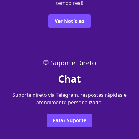
tempo real!
Ver Notícias
💬 Suporte Direto
Chat
Suporte direto via Telegram, respostas rápidas e
atendimento personalizado!
Falar Suporte